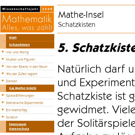
Mathe-Insel
Schatzkisten
Start
5. Schatzkist
Schatzkisten
Viel und Wenig
Muster und Figuren
Natürlich darf u
Von der Ebene in den Raum
Wo der Zufall regiert
und Experiment
Denken
GA Mathe-Spiele
Schatzkiste ist
Spiele-Erfahrungen
Statistische Experimente
gewidmet. Viele
Ein Mathe-Tag
Scratch
der Solitärspiel
Impressum
Datenschutz