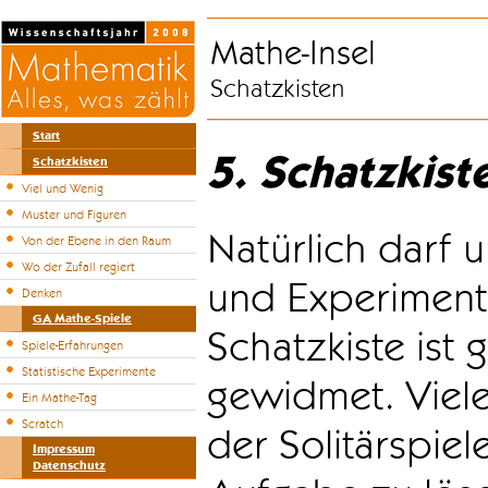
Mathe-Insel
Schatzkisten
Start
5. Schatzkist
Schatzkisten
Viel und Wenig
Muster und Figuren
Natürlich darf u
Von der Ebene in den Raum
Wo der Zufall regiert
und Experiment
Denken
GA Mathe-Spiele
Schatzkiste ist
Spiele-Erfahrungen
Statistische Experimente
gewidmet. Viele
Ein Mathe-Tag
Scratch
der Solitärspiel
Impressum
Datenschutz