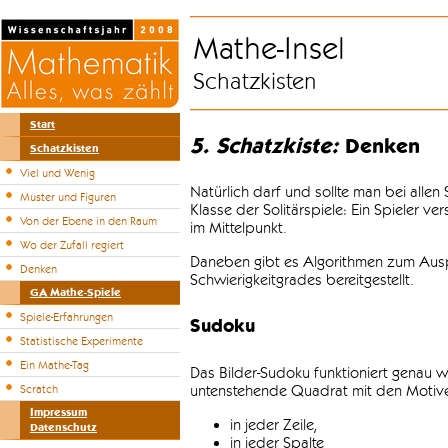
Mathe-Insel
Schatzkisten
Start
5. Schatzkiste:
Denken
Schatzkisten
Viel und Wenig
Natürlich darf und sollte man bei alle
Muster und Figuren
Klasse der Solitärspiele: Ein Spieler v
Von der Ebene in den Raum
im Mittelpunkt.
Wo der Zufall regiert
Daneben gibt es Algorithmen zum Auspr
Denken
Schwierigkeitgrades bereitgestellt.
GA Mathe-Spiele
Spiele-Erfahrungen
Sudoku
Statistische Experimente
Ein Mathe-Tag
Das Bilder-Sudoku funktioniert genau w
untenstehende Quadrat mit den Motiven
Scratch
Impressum
in jeder Zeile,
Datenschutz
in jeder Spalte