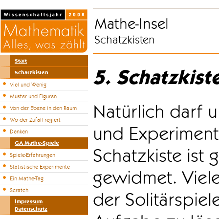
Mathe-Insel
Schatzkisten
Start
5. Schatzkist
Schatzkisten
Viel und Wenig
Muster und Figuren
Natürlich darf u
Von der Ebene in den Raum
Wo der Zufall regiert
und Experiment
Denken
GA Mathe-Spiele
Schatzkiste ist
Spiele-Erfahrungen
Statistische Experimente
gewidmet. Viele
Ein Mathe-Tag
Scratch
der Solitärspiel
Impressum
Datenschutz