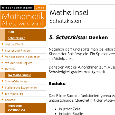
Mathe-Insel
Schatzkisten
Start
5. Schatzkiste:
Denken
Schatzkisten
Viel und Wenig
Natürlich darf und sollte man bei alle
Muster und Figuren
Klasse der Solitärspiele: Ein Spieler v
Von der Ebene in den Raum
im Mittelpunkt.
Wo der Zufall regiert
Daneben gibt es Algorithmen zum Auspr
Denken
Schwierigkeitgrades bereitgestellt.
GA Mathe-Spiele
Spiele-Erfahrungen
Sudoku
Statistische Experimente
Ein Mathe-Tag
Das Bilder-Sudoku funktioniert genau w
untenstehende Quadrat mit den Motiven
Scratch
Impressum
in jeder Zeile,
Datenschutz
in jeder Spalte