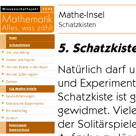
Mathe-Insel
Schatzkisten
Start
5. Schatzkist
Schatzkisten
Viel und Wenig
Muster und Figuren
Natürlich darf u
Von der Ebene in den Raum
Wo der Zufall regiert
und Experiment
Denken
GA Mathe-Spiele
Schatzkiste ist
Spiele-Erfahrungen
Statistische Experimente
gewidmet. Viele
Ein Mathe-Tag
Scratch
der Solitärspiel
Impressum
Datenschutz