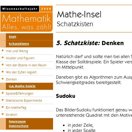
Mathe-Insel
Schatzkisten
Start
5. Schatzkiste:
Denken
Schatzkisten
Viel und Wenig
Natürlich darf und sollte man bei alle
Muster und Figuren
Klasse der Solitärspiele: Ein Spieler v
Von der Ebene in den Raum
im Mittelpunkt.
Wo der Zufall regiert
Daneben gibt es Algorithmen zum Auspr
Denken
Schwierigkeitgrades bereitgestellt.
GA Mathe-Spiele
Spiele-Erfahrungen
Sudoku
Statistische Experimente
Ein Mathe-Tag
Das Bilder-Sudoku funktioniert genau w
untenstehende Quadrat mit den Motiven
Scratch
Impressum
in jeder Zeile,
Datenschutz
in jeder Spalte