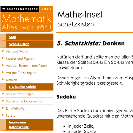
Mathe-Insel
Schatzkisten
Start
5. Schatzkiste:
Denken
Schatzkisten
Viel und Wenig
Natürlich darf und sollte man bei alle
Muster und Figuren
Klasse der Solitärspiele: Ein Spieler v
Von der Ebene in den Raum
im Mittelpunkt.
Wo der Zufall regiert
Daneben gibt es Algorithmen zum Auspr
Denken
Schwierigkeitgrades bereitgestellt.
GA Mathe-Spiele
Spiele-Erfahrungen
Sudoku
Statistische Experimente
Ein Mathe-Tag
Das Bilder-Sudoku funktioniert genau w
untenstehende Quadrat mit den Motiven
Scratch
Impressum
in jeder Zeile,
Datenschutz
in jeder Spalte