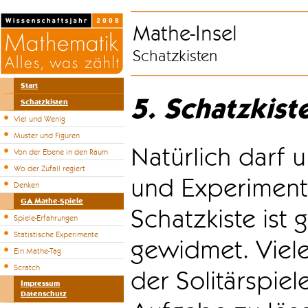
Mathe-Insel
Schatzkisten
Start
5. Schatzkist
Schatzkisten
Viel und Wenig
Muster und Figuren
Natürlich darf u
Von der Ebene in den Raum
Wo der Zufall regiert
und Experiment
Denken
GA Mathe-Spiele
Schatzkiste ist
Spiele-Erfahrungen
Statistische Experimente
gewidmet. Viele
Ein Mathe-Tag
Scratch
der Solitärspiel
Impressum
Datenschutz