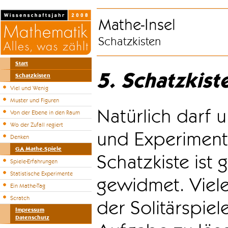
Mathe-Insel
Schatzkisten
Start
5. Schatzkist
Schatzkisten
Viel und Wenig
Muster und Figuren
Natürlich darf u
Von der Ebene in den Raum
Wo der Zufall regiert
und Experiment
Denken
GA Mathe-Spiele
Schatzkiste ist
Spiele-Erfahrungen
Statistische Experimente
gewidmet. Viele
Ein Mathe-Tag
Scratch
der Solitärspiel
Impressum
Datenschutz