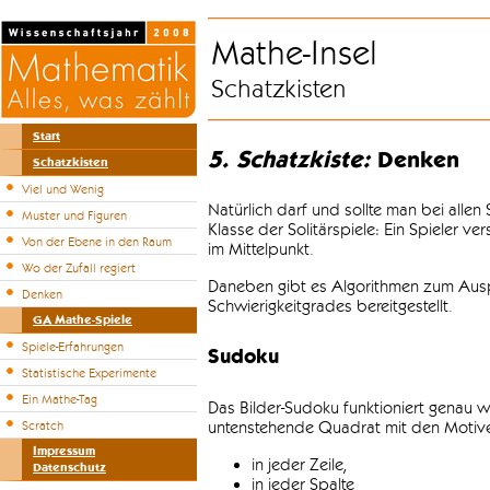
Mathe-Insel
Schatzkisten
Start
5. Schatzkiste:
Denken
Schatzkisten
Viel und Wenig
Natürlich darf und sollte man bei alle
Muster und Figuren
Klasse der Solitärspiele: Ein Spieler v
Von der Ebene in den Raum
im Mittelpunkt.
Wo der Zufall regiert
Daneben gibt es Algorithmen zum Auspr
Denken
Schwierigkeitgrades bereitgestellt.
GA Mathe-Spiele
Spiele-Erfahrungen
Sudoku
Statistische Experimente
Ein Mathe-Tag
Das Bilder-Sudoku funktioniert genau w
untenstehende Quadrat mit den Motiven
Scratch
Impressum
in jeder Zeile,
Datenschutz
in jeder Spalte