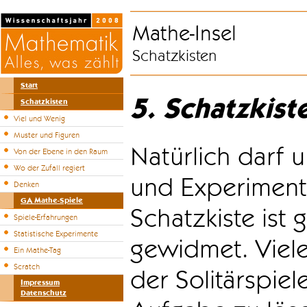
Mathe-Insel
Schatzkisten
Start
5. Schatzkist
Schatzkisten
Viel und Wenig
Muster und Figuren
Natürlich darf u
Von der Ebene in den Raum
Wo der Zufall regiert
und Experiment
Denken
GA Mathe-Spiele
Schatzkiste ist
Spiele-Erfahrungen
Statistische Experimente
gewidmet. Viele
Ein Mathe-Tag
Scratch
der Solitärspiel
Impressum
Datenschutz