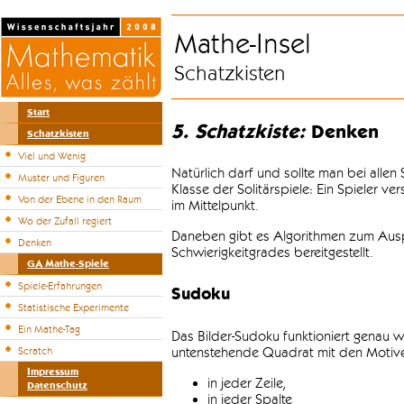
Mathe-Insel
Schatzkisten
Start
5. Schatzkiste:
Denken
Schatzkisten
Viel und Wenig
Natürlich darf und sollte man bei alle
Muster und Figuren
Klasse der Solitärspiele: Ein Spieler v
Von der Ebene in den Raum
im Mittelpunkt.
Wo der Zufall regiert
Daneben gibt es Algorithmen zum Auspr
Denken
Schwierigkeitgrades bereitgestellt.
GA Mathe-Spiele
Spiele-Erfahrungen
Sudoku
Statistische Experimente
Ein Mathe-Tag
Das Bilder-Sudoku funktioniert genau w
untenstehende Quadrat mit den Motiven
Scratch
Impressum
in jeder Zeile,
Datenschutz
in jeder Spalte