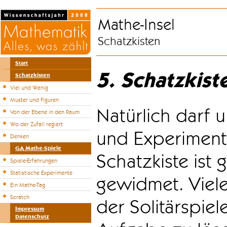
Mathe-Insel
Schatzkisten
Start
5. Schatzkist
Schatzkisten
Viel und Wenig
Muster und Figuren
Natürlich darf u
Von der Ebene in den Raum
Wo der Zufall regiert
und Experiment
Denken
GA Mathe-Spiele
Schatzkiste ist
Spiele-Erfahrungen
Statistische Experimente
gewidmet. Viele
Ein Mathe-Tag
Scratch
der Solitärspiel
Impressum
Datenschutz