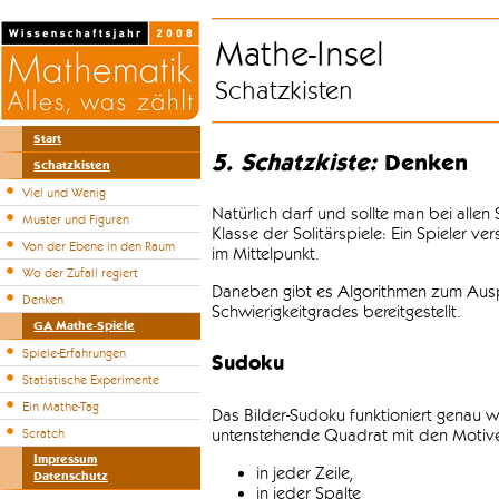
Mathe-Insel
Schatzkisten
Start
5. Schatzkiste:
Denken
Schatzkisten
Viel und Wenig
Natürlich darf und sollte man bei alle
Muster und Figuren
Klasse der Solitärspiele: Ein Spieler v
Von der Ebene in den Raum
im Mittelpunkt.
Wo der Zufall regiert
Daneben gibt es Algorithmen zum Auspr
Denken
Schwierigkeitgrades bereitgestellt.
GA Mathe-Spiele
Spiele-Erfahrungen
Sudoku
Statistische Experimente
Ein Mathe-Tag
Das Bilder-Sudoku funktioniert genau w
untenstehende Quadrat mit den Motiven
Scratch
Impressum
in jeder Zeile,
Datenschutz
in jeder Spalte