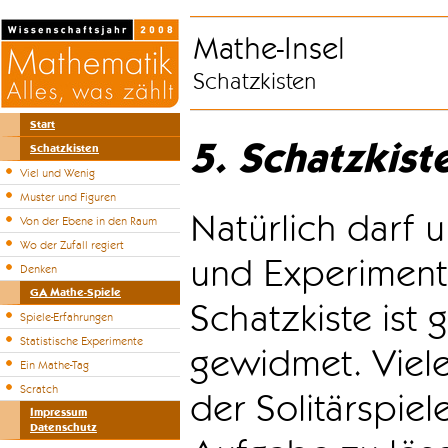
Mathe-Insel
Schatzkisten
Start
5. Schatzkist
Schatzkisten
Viel und Wenig
Muster und Figuren
Natürlich darf u
Von der Ebene in den Raum
Wo der Zufall regiert
und Experiment
Denken
GA Mathe-Spiele
Schatzkiste ist
Spiele-Erfahrungen
Statistische Experimente
gewidmet. Viele
Ein Mathe-Tag
Scratch
der Solitärspiel
Impressum
Datenschutz