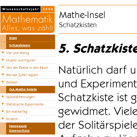
Mathe-Insel
Schatzkisten
Start
5. Schatzkist
Schatzkisten
Viel und Wenig
Muster und Figuren
Natürlich darf u
Von der Ebene in den Raum
Wo der Zufall regiert
und Experiment
Denken
GA Mathe-Spiele
Schatzkiste ist
Spiele-Erfahrungen
Statistische Experimente
gewidmet. Viele
Ein Mathe-Tag
Scratch
der Solitärspiel
Impressum
Datenschutz