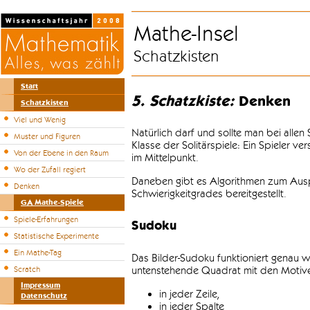
Mathe-Insel
Schatzkisten
Start
5. Schatzkiste:
Denken
Schatzkisten
Viel und Wenig
Natürlich darf und sollte man bei alle
Muster und Figuren
Klasse der Solitärspiele: Ein Spieler v
Von der Ebene in den Raum
im Mittelpunkt.
Wo der Zufall regiert
Daneben gibt es Algorithmen zum Auspr
Denken
Schwierigkeitgrades bereitgestellt.
GA Mathe-Spiele
Spiele-Erfahrungen
Sudoku
Statistische Experimente
Ein Mathe-Tag
Das Bilder-Sudoku funktioniert genau w
untenstehende Quadrat mit den Motiven
Scratch
Impressum
in jeder Zeile,
Datenschutz
in jeder Spalte