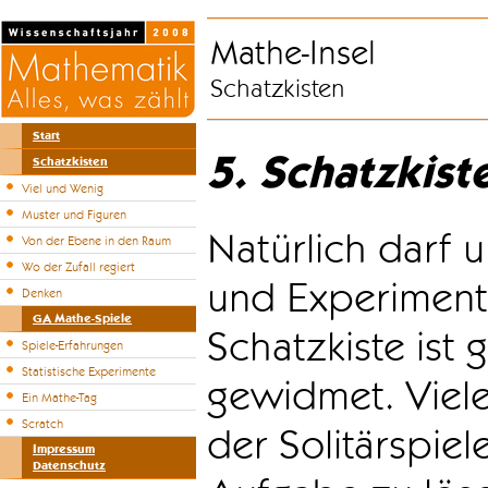
Mathe-Insel
Schatzkisten
Start
5. Schatzkist
Schatzkisten
Viel und Wenig
Muster und Figuren
Natürlich darf u
Von der Ebene in den Raum
Wo der Zufall regiert
und Experiment
Denken
GA Mathe-Spiele
Schatzkiste ist
Spiele-Erfahrungen
Statistische Experimente
gewidmet. Viele
Ein Mathe-Tag
Scratch
der Solitärspiel
Impressum
Datenschutz