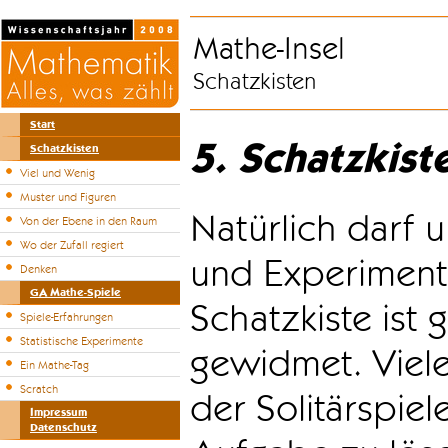
Mathe-Insel
Schatzkisten
Start
5. Schatzkist
Schatzkisten
Viel und Wenig
Muster und Figuren
Natürlich darf u
Von der Ebene in den Raum
Wo der Zufall regiert
und Experiment
Denken
GA Mathe-Spiele
Schatzkiste ist
Spiele-Erfahrungen
Statistische Experimente
gewidmet. Viele
Ein Mathe-Tag
Scratch
der Solitärspiel
Impressum
Datenschutz