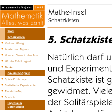
Mathe-Insel
Schatzkisten
Start
5. Schatzkist
Schatzkisten
Viel und Wenig
Muster und Figuren
Natürlich darf u
Von der Ebene in den Raum
Wo der Zufall regiert
und Experiment
Denken
GA Mathe-Spiele
Schatzkiste ist
Spiele-Erfahrungen
Statistische Experimente
gewidmet. Viele
Ein Mathe-Tag
Scratch
der Solitärspiel
Impressum
Datenschutz