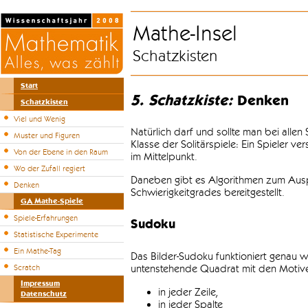
Mathe-Insel
Schatzkisten
Start
5. Schatzkiste:
Denken
Schatzkisten
Viel und Wenig
Natürlich darf und sollte man bei alle
Muster und Figuren
Klasse der Solitärspiele: Ein Spieler v
Von der Ebene in den Raum
im Mittelpunkt.
Wo der Zufall regiert
Daneben gibt es Algorithmen zum Auspr
Denken
Schwierigkeitgrades bereitgestellt.
GA Mathe-Spiele
Spiele-Erfahrungen
Sudoku
Statistische Experimente
Ein Mathe-Tag
Das Bilder-Sudoku funktioniert genau w
untenstehende Quadrat mit den Motiven
Scratch
Impressum
in jeder Zeile,
Datenschutz
in jeder Spalte