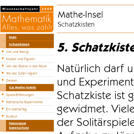
Mathe-Insel
Schatzkisten
Start
5. Schatzkist
Schatzkisten
Viel und Wenig
Muster und Figuren
Natürlich darf u
Von der Ebene in den Raum
Wo der Zufall regiert
und Experiment
Denken
GA Mathe-Spiele
Schatzkiste ist
Spiele-Erfahrungen
Statistische Experimente
gewidmet. Viele
Ein Mathe-Tag
Scratch
der Solitärspiel
Impressum
Datenschutz