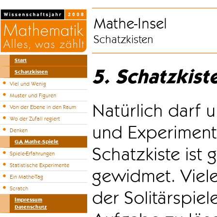
Mathe-Insel
Schatzkisten
Start
5. Schatzkist
Schatzkisten
Viel und Wenig
Muster und Figuren
Natürlich darf u
Von der Ebene in den Raum
Wo der Zufall regiert
und Experiment
Denken
GA Mathe-Spiele
Schatzkiste ist
Spiele-Erfahrungen
Statistische Experimente
gewidmet. Viele
Ein Mathe-Tag
Scratch
der Solitärspiel
Impressum
Datenschutz