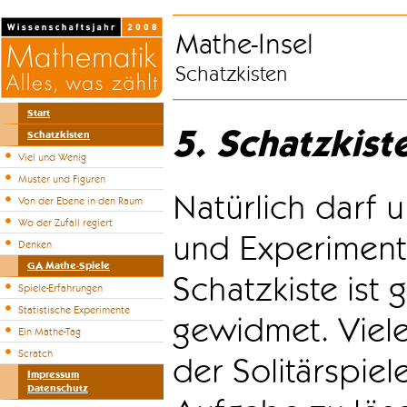
Mathe-Insel
Schatzkisten
Start
5. Schatzkist
Schatzkisten
Viel und Wenig
Muster und Figuren
Natürlich darf u
Von der Ebene in den Raum
Wo der Zufall regiert
und Experiment
Denken
GA Mathe-Spiele
Schatzkiste ist
Spiele-Erfahrungen
Statistische Experimente
gewidmet. Viele
Ein Mathe-Tag
Scratch
der Solitärspiel
Impressum
Datenschutz