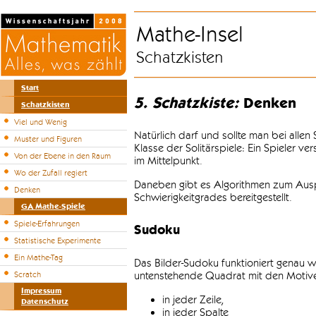
Mathe-Insel
Schatzkisten
Start
5. Schatzkiste:
Denken
Schatzkisten
Viel und Wenig
Natürlich darf und sollte man bei alle
Muster und Figuren
Klasse der Solitärspiele: Ein Spieler v
Von der Ebene in den Raum
im Mittelpunkt.
Wo der Zufall regiert
Daneben gibt es Algorithmen zum Auspr
Denken
Schwierigkeitgrades bereitgestellt.
GA Mathe-Spiele
Spiele-Erfahrungen
Sudoku
Statistische Experimente
Ein Mathe-Tag
Das Bilder-Sudoku funktioniert genau w
untenstehende Quadrat mit den Motiven
Scratch
Impressum
in jeder Zeile,
Datenschutz
in jeder Spalte