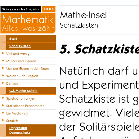
Mathe-Insel
Schatzkisten
Start
5. Schatzkist
Schatzkisten
Viel und Wenig
Muster und Figuren
Natürlich darf u
Von der Ebene in den Raum
Wo der Zufall regiert
und Experiment
Denken
GA Mathe-Spiele
Schatzkiste ist
Spiele-Erfahrungen
Statistische Experimente
gewidmet. Viele
Ein Mathe-Tag
Scratch
der Solitärspiel
Impressum
Datenschutz