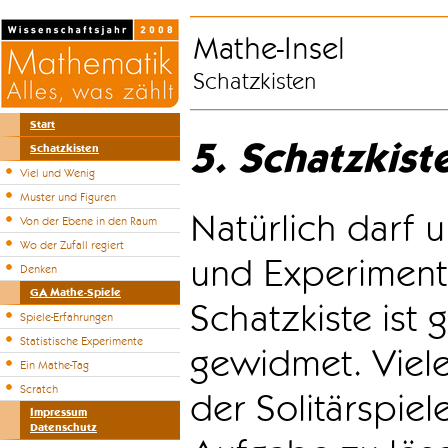
Mathe-Insel
Schatzkisten
Start
5. Schatzkist
Schatzkisten
Viel und Wenig
Muster und Figuren
Natürlich darf u
Von der Ebene in den Raum
Wo der Zufall regiert
und Experiment
Denken
GA Mathe-Spiele
Schatzkiste ist
Spiele-Erfahrungen
Statistische Experimente
gewidmet. Viele
Ein Mathe-Tag
Scratch
der Solitärspiel
Impressum
Datenschutz