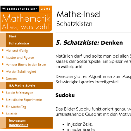
Mathe-Insel
Schatzkisten
Start
5. Schatzkiste:
Denken
Schatzkisten
Viel und Wenig
Natürlich darf und sollte man bei alle
Muster und Figuren
Klasse der Solitärspiele: Ein Spieler v
Von der Ebene in den Raum
im Mittelpunkt.
Wo der Zufall regiert
Daneben gibt es Algorithmen zum Auspr
Denken
Schwierigkeitgrades bereitgestellt.
GA Mathe-Spiele
Spiele-Erfahrungen
Sudoku
Statistische Experimente
Ein Mathe-Tag
Das Bilder-Sudoku funktioniert genau w
untenstehende Quadrat mit den Motiven
Scratch
Impressum
in jeder Zeile,
Datenschutz
in jeder Spalte