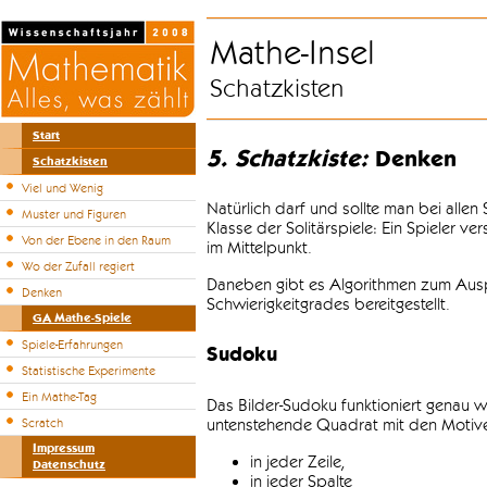
Mathe-Insel
Schatzkisten
Start
5. Schatzkiste:
Denken
Schatzkisten
Viel und Wenig
Natürlich darf und sollte man bei alle
Muster und Figuren
Klasse der Solitärspiele: Ein Spieler v
Von der Ebene in den Raum
im Mittelpunkt.
Wo der Zufall regiert
Daneben gibt es Algorithmen zum Auspr
Denken
Schwierigkeitgrades bereitgestellt.
GA Mathe-Spiele
Spiele-Erfahrungen
Sudoku
Statistische Experimente
Ein Mathe-Tag
Das Bilder-Sudoku funktioniert genau w
untenstehende Quadrat mit den Motiven
Scratch
Impressum
in jeder Zeile,
Datenschutz
in jeder Spalte