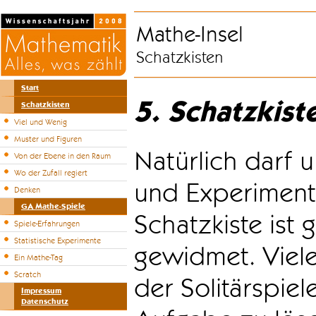
Mathe-Insel
Schatzkisten
Start
5. Schatzkist
Schatzkisten
Viel und Wenig
Muster und Figuren
Natürlich darf u
Von der Ebene in den Raum
Wo der Zufall regiert
und Experiment
Denken
GA Mathe-Spiele
Schatzkiste ist
Spiele-Erfahrungen
Statistische Experimente
gewidmet. Viele
Ein Mathe-Tag
Scratch
der Solitärspiel
Impressum
Datenschutz