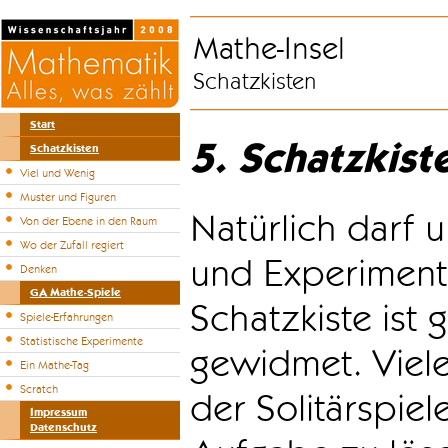
Mathe-Insel
Schatzkisten
Start
5. Schatzkist
Schatzkisten
Viel und Wenig
Muster und Figuren
Natürlich darf u
Von der Ebene in den Raum
Wo der Zufall regiert
und Experiment
Denken
GA Mathe-Spiele
Schatzkiste ist
Spiele-Erfahrungen
Statistische Experimente
gewidmet. Viele
Ein Mathe-Tag
Scratch
der Solitärspiel
Impressum
Datenschutz