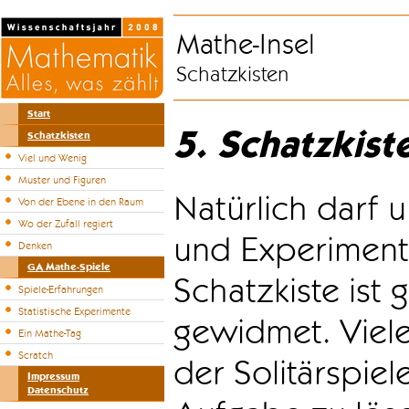
Mathe-Insel
Schatzkisten
Start
5. Schatzkist
Schatzkisten
Viel und Wenig
Muster und Figuren
Natürlich darf u
Von der Ebene in den Raum
Wo der Zufall regiert
und Experiment
Denken
GA Mathe-Spiele
Schatzkiste ist
Spiele-Erfahrungen
Statistische Experimente
gewidmet. Viele
Ein Mathe-Tag
Scratch
der Solitärspiel
Impressum
Datenschutz