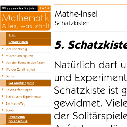
Mathe-Insel
Schatzkisten
Start
5. Schatzkist
Schatzkisten
Viel und Wenig
Muster und Figuren
Natürlich darf u
Von der Ebene in den Raum
Wo der Zufall regiert
und Experiment
Denken
GA Mathe-Spiele
Schatzkiste ist
Spiele-Erfahrungen
Statistische Experimente
gewidmet. Viele
Ein Mathe-Tag
Scratch
der Solitärspiel
Impressum
Datenschutz