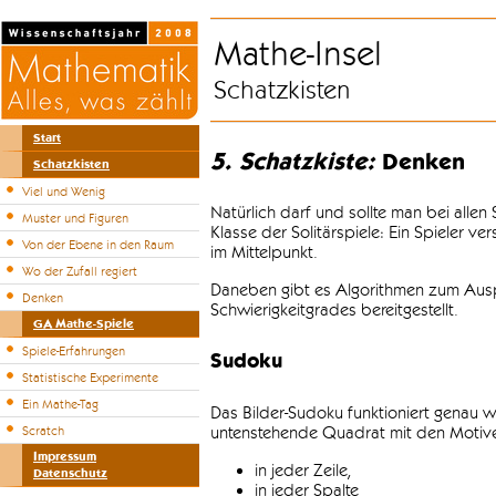
Mathe-Insel
Schatzkisten
Start
5. Schatzkiste:
Denken
Schatzkisten
Viel und Wenig
Natürlich darf und sollte man bei alle
Muster und Figuren
Klasse der Solitärspiele: Ein Spieler v
Von der Ebene in den Raum
im Mittelpunkt.
Wo der Zufall regiert
Daneben gibt es Algorithmen zum Auspr
Denken
Schwierigkeitgrades bereitgestellt.
GA Mathe-Spiele
Spiele-Erfahrungen
Sudoku
Statistische Experimente
Ein Mathe-Tag
Das Bilder-Sudoku funktioniert genau w
untenstehende Quadrat mit den Motiven
Scratch
Impressum
in jeder Zeile,
Datenschutz
in jeder Spalte