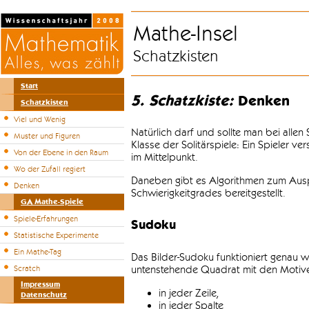
Mathe-Insel
Schatzkisten
Start
5. Schatzkiste:
Denken
Schatzkisten
Viel und Wenig
Natürlich darf und sollte man bei alle
Muster und Figuren
Klasse der Solitärspiele: Ein Spieler v
Von der Ebene in den Raum
im Mittelpunkt.
Wo der Zufall regiert
Daneben gibt es Algorithmen zum Auspr
Denken
Schwierigkeitgrades bereitgestellt.
GA Mathe-Spiele
Spiele-Erfahrungen
Sudoku
Statistische Experimente
Ein Mathe-Tag
Das Bilder-Sudoku funktioniert genau w
untenstehende Quadrat mit den Motiven
Scratch
Impressum
in jeder Zeile,
Datenschutz
in jeder Spalte