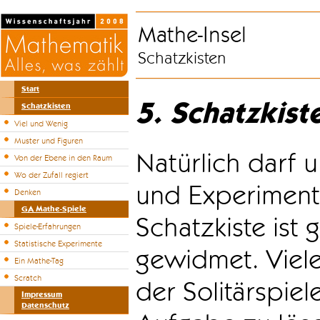
Mathe-Insel
Schatzkisten
Start
5. Schatzkist
Schatzkisten
Viel und Wenig
Muster und Figuren
Natürlich darf u
Von der Ebene in den Raum
Wo der Zufall regiert
und Experiment
Denken
GA Mathe-Spiele
Schatzkiste ist
Spiele-Erfahrungen
Statistische Experimente
gewidmet. Viele
Ein Mathe-Tag
Scratch
der Solitärspiel
Impressum
Datenschutz