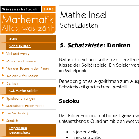
Mathe-Insel
Schatzkisten
Start
5. Schatzkiste:
Denken
Schatzkisten
Viel und Wenig
Natürlich darf und sollte man bei alle
Muster und Figuren
Klasse der Solitärspiele: Ein Spieler v
Von der Ebene in den Raum
im Mittelpunkt.
Wo der Zufall regiert
Daneben gibt es Algorithmen zum Auspr
Denken
Schwierigkeitgrades bereitgestellt.
GA Mathe-Spiele
Spiele-Erfahrungen
Sudoku
Statistische Experimente
Ein Mathe-Tag
Das Bilder-Sudoku funktioniert genau w
untenstehende Quadrat mit den Motiven
Scratch
Impressum
in jeder Zeile,
Datenschutz
in jeder Spalte