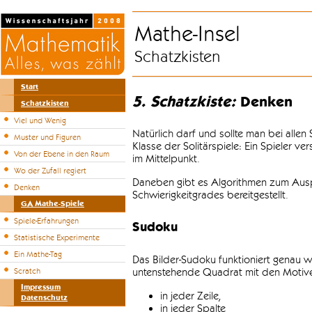
Mathe-Insel
Schatzkisten
Start
5. Schatzkiste:
Denken
Schatzkisten
Viel und Wenig
Natürlich darf und sollte man bei alle
Muster und Figuren
Klasse der Solitärspiele: Ein Spieler v
Von der Ebene in den Raum
im Mittelpunkt.
Wo der Zufall regiert
Daneben gibt es Algorithmen zum Auspr
Denken
Schwierigkeitgrades bereitgestellt.
GA Mathe-Spiele
Spiele-Erfahrungen
Sudoku
Statistische Experimente
Ein Mathe-Tag
Das Bilder-Sudoku funktioniert genau w
untenstehende Quadrat mit den Motiven
Scratch
Impressum
in jeder Zeile,
Datenschutz
in jeder Spalte