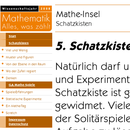
Mathe-Insel
Schatzkisten
Start
5. Schatzkist
Schatzkisten
Viel und Wenig
Muster und Figuren
Natürlich darf u
Von der Ebene in den Raum
Wo der Zufall regiert
und Experiment
Denken
GA Mathe-Spiele
Schatzkiste ist
Spiele-Erfahrungen
Statistische Experimente
gewidmet. Viele
Ein Mathe-Tag
Scratch
der Solitärspiel
Impressum
Datenschutz