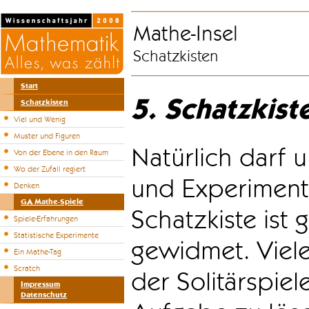
Mathe-Insel
Schatzkisten
Start
5. Schatzkist
Schatzkisten
Viel und Wenig
Muster und Figuren
Natürlich darf u
Von der Ebene in den Raum
Wo der Zufall regiert
und Experiment
Denken
GA Mathe-Spiele
Schatzkiste ist
Spiele-Erfahrungen
Statistische Experimente
gewidmet. Viele
Ein Mathe-Tag
Scratch
der Solitärspiel
Impressum
Datenschutz