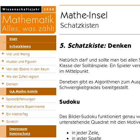
Mathe-Insel
Schatzkisten
Start
5. Schatzkiste:
Denken
Schatzkisten
Viel und Wenig
Natürlich darf und sollte man bei alle
Muster und Figuren
Klasse der Solitärspiele: Ein Spieler v
Von der Ebene in den Raum
im Mittelpunkt.
Wo der Zufall regiert
Daneben gibt es Algorithmen zum Auspr
Denken
Schwierigkeitgrades bereitgestellt.
GA Mathe-Spiele
Spiele-Erfahrungen
Sudoku
Statistische Experimente
Ein Mathe-Tag
Das Bilder-Sudoku funktioniert genau w
untenstehende Quadrat mit den Motiven
Scratch
Impressum
in jeder Zeile,
Datenschutz
in jeder Spalte