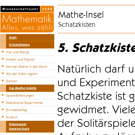
Mathe-Insel
Schatzkisten
Start
5. Schatzkist
Schatzkisten
Viel und Wenig
Muster und Figuren
Natürlich darf u
Von der Ebene in den Raum
Wo der Zufall regiert
und Experiment
Denken
GA Mathe-Spiele
Schatzkiste ist
Spiele-Erfahrungen
Statistische Experimente
gewidmet. Viele
Ein Mathe-Tag
Scratch
der Solitärspiel
Impressum
Datenschutz