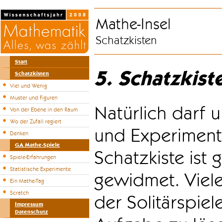
Mathe-Insel
Schatzkisten
Start
5. Schatzkist
Schatzkisten
Viel und Wenig
Muster und Figuren
Natürlich darf u
Von der Ebene in den Raum
Wo der Zufall regiert
und Experiment
Denken
GA Mathe-Spiele
Schatzkiste ist
Spiele-Erfahrungen
Statistische Experimente
gewidmet. Viele
Ein Mathe-Tag
Scratch
der Solitärspiel
Impressum
Datenschutz