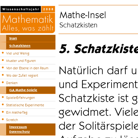
Mathe-Insel
Schatzkisten
Start
5. Schatzkist
Schatzkisten
Viel und Wenig
Muster und Figuren
Natürlich darf u
Von der Ebene in den Raum
Wo der Zufall regiert
und Experiment
Denken
GA Mathe-Spiele
Schatzkiste ist
Spiele-Erfahrungen
Statistische Experimente
gewidmet. Viele
Ein Mathe-Tag
Scratch
der Solitärspiel
Impressum
Datenschutz