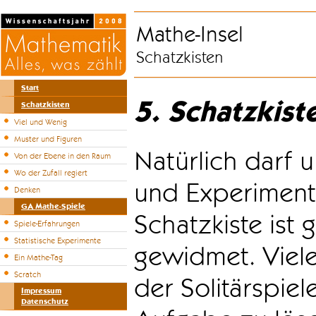
Mathe-Insel
Schatzkisten
Start
5. Schatzkist
Schatzkisten
Viel und Wenig
Muster und Figuren
Natürlich darf u
Von der Ebene in den Raum
Wo der Zufall regiert
und Experiment
Denken
GA Mathe-Spiele
Schatzkiste ist
Spiele-Erfahrungen
Statistische Experimente
gewidmet. Viele
Ein Mathe-Tag
Scratch
der Solitärspiel
Impressum
Datenschutz