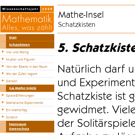
Mathe-Insel
Schatzkisten
Start
5. Schatzkist
Schatzkisten
Viel und Wenig
Muster und Figuren
Natürlich darf u
Von der Ebene in den Raum
Wo der Zufall regiert
und Experiment
Denken
GA Mathe-Spiele
Schatzkiste ist
Spiele-Erfahrungen
Statistische Experimente
gewidmet. Viele
Ein Mathe-Tag
Scratch
der Solitärspiel
Impressum
Datenschutz