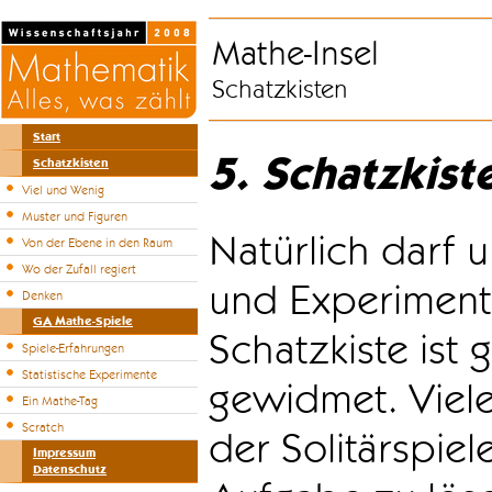
Mathe-Insel
Schatzkisten
Start
5. Schatzkist
Schatzkisten
Viel und Wenig
Muster und Figuren
Natürlich darf u
Von der Ebene in den Raum
Wo der Zufall regiert
und Experiment
Denken
GA Mathe-Spiele
Schatzkiste ist
Spiele-Erfahrungen
Statistische Experimente
gewidmet. Viele
Ein Mathe-Tag
Scratch
der Solitärspiel
Impressum
Datenschutz