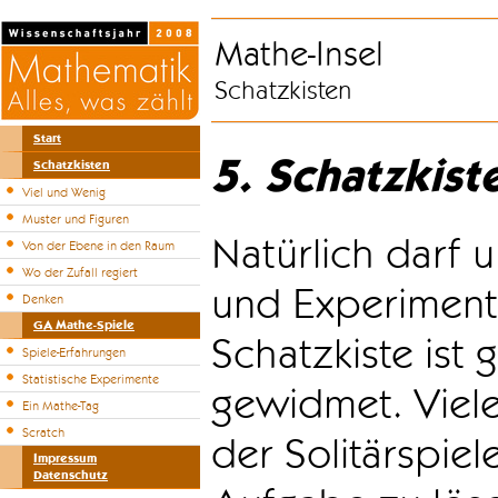
Mathe-Insel
Schatzkisten
Start
5. Schatzkist
Schatzkisten
Viel und Wenig
Muster und Figuren
Natürlich darf u
Von der Ebene in den Raum
Wo der Zufall regiert
und Experiment
Denken
GA Mathe-Spiele
Schatzkiste ist
Spiele-Erfahrungen
Statistische Experimente
gewidmet. Viele
Ein Mathe-Tag
Scratch
der Solitärspiel
Impressum
Datenschutz