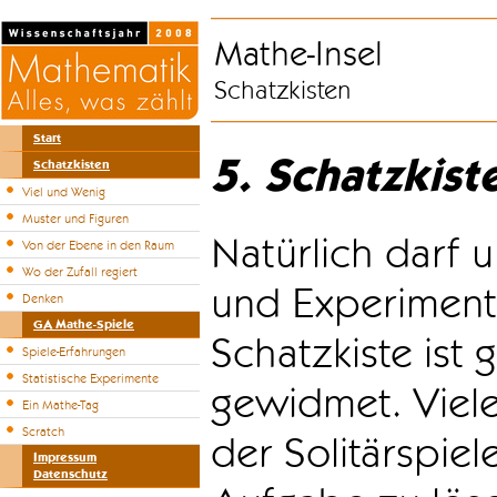
Mathe-Insel
Schatzkisten
Start
5. Schatzkist
Schatzkisten
Viel und Wenig
Muster und Figuren
Natürlich darf u
Von der Ebene in den Raum
Wo der Zufall regiert
und Experiment
Denken
GA Mathe-Spiele
Schatzkiste ist
Spiele-Erfahrungen
Statistische Experimente
gewidmet. Viele
Ein Mathe-Tag
Scratch
der Solitärspiel
Impressum
Datenschutz